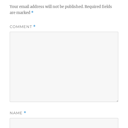
Your email address will not be published.
Required fields
are marked
*
COMMENT
*
NAME
*