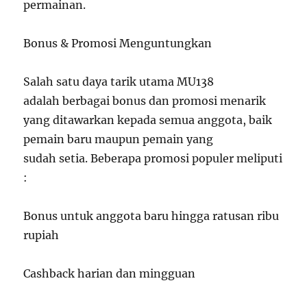
permainan.
Bonus & Promosi Menguntungkan
Salah satu daya tarik utama MU138
adalah berbagai bonus dan promosi menarik
yang ditawarkan kepada semua anggota, baik
pemain baru maupun pemain yang
sudah setia. Beberapa promosi populer meliputi
:
Bonus untuk anggota baru hingga ratusan ribu
rupiah
Cashback harian dan mingguan