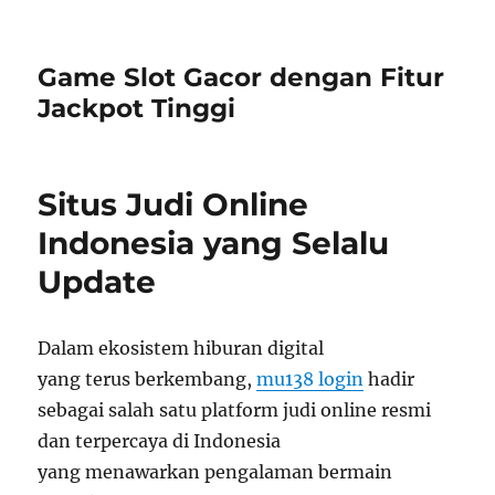
Game Slot Gacor dengan Fitur
Jackpot Tinggi
Situs Judi Online
Indonesia yang Selalu
Update
Dalam ekosistem hiburan digital
yang terus berkembang,
mu138 login
hadir
sebagai salah satu platform judi online resmi
dan terpercaya di Indonesia
yang menawarkan pengalaman bermain