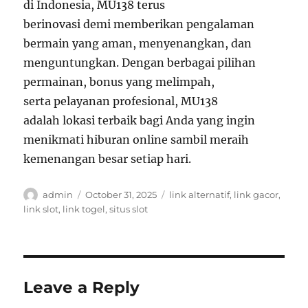
di Indonesia, MU138 terus
berinovasi demi memberikan pengalaman
bermain yang aman, menyenangkan, dan
menguntungkan. Dengan berbagai pilihan
permainan, bonus yang melimpah,
serta pelayanan profesional, MU138
adalah lokasi terbaik bagi Anda yang ingin
menikmati hiburan online sambil meraih
kemenangan besar setiap hari.
Author
Posted
Tags
admin
October 31, 2025
link alternatif
,
link gacor
,
on
link slot
,
link togel
,
situs slot
Leave a Reply