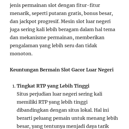
jenis permainan slot dengan fitur-fitur
menarik, seperti putaran gratis, bonus besar,
dan jackpot progresif. Mesin slot luar negeri
juga sering kali lebih beragam dalam hal tema
dan mekanisme permainan, memberikan
pengalaman yang lebih seru dan tidak
monoton.
Keuntungan Bermain Slot Gacor Luar Negeri
Tingkat RTP yang Lebih Tinggi
Situs perjudian luar negeri sering kali
memiliki RTP yang lebih tinggi
dibandingkan dengan situs lokal. Hal ini
berarti peluang pemain untuk menang lebih
besar, yang tentunya menjadi daya tarik