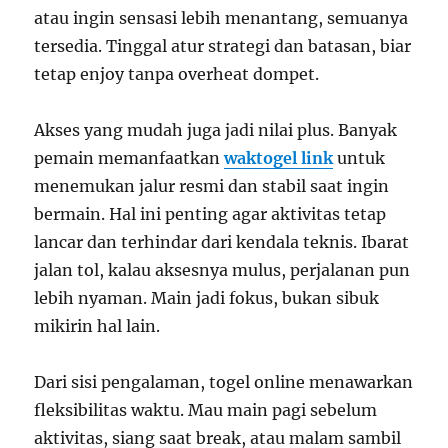
atau ingin sensasi lebih menantang, semuanya
tersedia. Tinggal atur strategi dan batasan, biar
tetap enjoy tanpa overheat dompet.
Akses yang mudah juga jadi nilai plus. Banyak
pemain memanfaatkan
waktogel link
untuk
menemukan jalur resmi dan stabil saat ingin
bermain. Hal ini penting agar aktivitas tetap
lancar dan terhindar dari kendala teknis. Ibarat
jalan tol, kalau aksesnya mulus, perjalanan pun
lebih nyaman. Main jadi fokus, bukan sibuk
mikirin hal lain.
Dari sisi pengalaman, togel online menawarkan
fleksibilitas waktu. Mau main pagi sebelum
aktivitas, siang saat break, atau malam sambil