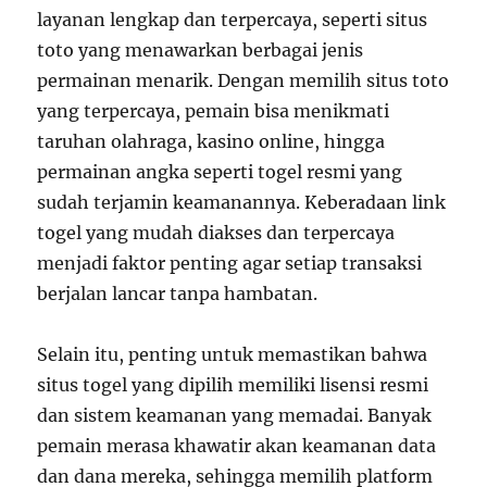
layanan lengkap dan terpercaya, seperti situs
toto yang menawarkan berbagai jenis
permainan menarik. Dengan memilih situs toto
yang terpercaya, pemain bisa menikmati
taruhan olahraga, kasino online, hingga
permainan angka seperti togel resmi yang
sudah terjamin keamanannya. Keberadaan link
togel yang mudah diakses dan terpercaya
menjadi faktor penting agar setiap transaksi
berjalan lancar tanpa hambatan.
Selain itu, penting untuk memastikan bahwa
situs togel yang dipilih memiliki lisensi resmi
dan sistem keamanan yang memadai. Banyak
pemain merasa khawatir akan keamanan data
dan dana mereka, sehingga memilih platform