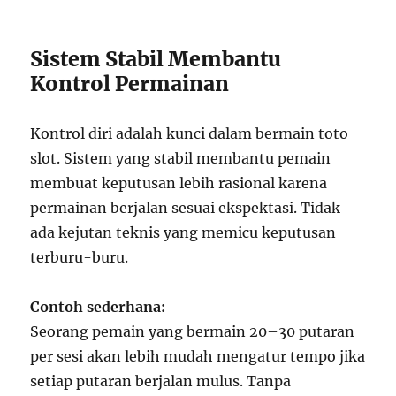
Sistem Stabil Membantu
Kontrol Permainan
Kontrol diri adalah kunci dalam bermain toto
slot. Sistem yang stabil membantu pemain
membuat keputusan lebih rasional karena
permainan berjalan sesuai ekspektasi. Tidak
ada kejutan teknis yang memicu keputusan
terburu-buru.
Contoh sederhana:
Seorang pemain yang bermain 20–30 putaran
per sesi akan lebih mudah mengatur tempo jika
setiap putaran berjalan mulus. Tanpa