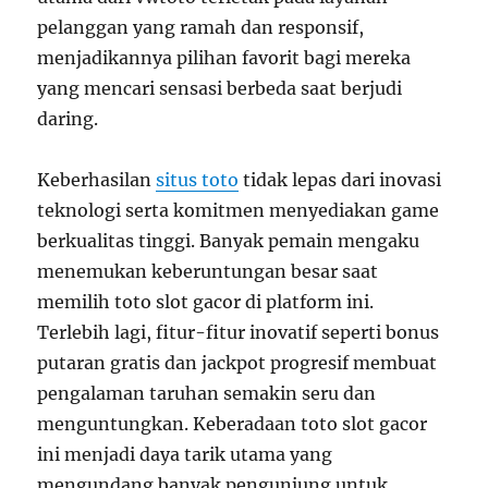
pelanggan yang ramah dan responsif,
menjadikannya pilihan favorit bagi mereka
yang mencari sensasi berbeda saat berjudi
daring.
Keberhasilan
situs toto
tidak lepas dari inovasi
teknologi serta komitmen menyediakan game
berkualitas tinggi. Banyak pemain mengaku
menemukan keberuntungan besar saat
memilih toto slot gacor di platform ini.
Terlebih lagi, fitur-fitur inovatif seperti bonus
putaran gratis dan jackpot progresif membuat
pengalaman taruhan semakin seru dan
menguntungkan. Keberadaan toto slot gacor
ini menjadi daya tarik utama yang
mengundang banyak pengunjung untuk