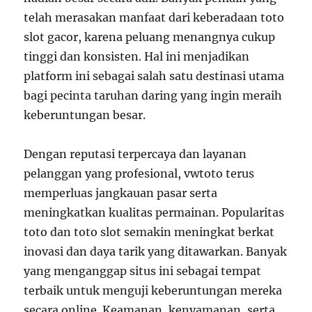
telah merasakan manfaat dari keberadaan toto
slot gacor, karena peluang menangnya cukup
tinggi dan konsisten. Hal ini menjadikan
platform ini sebagai salah satu destinasi utama
bagi pecinta taruhan daring yang ingin meraih
keberuntungan besar.
Dengan reputasi terpercaya dan layanan
pelanggan yang profesional, vwtoto terus
memperluas jangkauan pasar serta
meningkatkan kualitas permainan. Popularitas
toto dan toto slot semakin meningkat berkat
inovasi dan daya tarik yang ditawarkan. Banyak
yang menganggap situs ini sebagai tempat
terbaik untuk menguji keberuntungan mereka
secara online. Keamanan, kenyamanan, serta