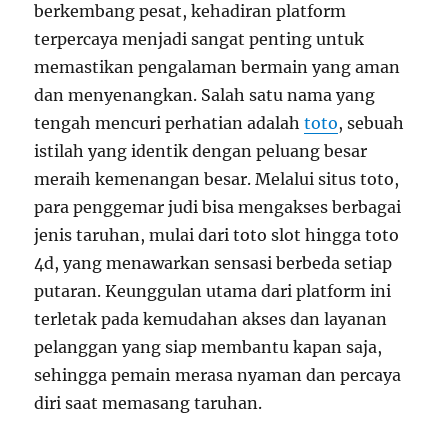
berkembang pesat, kehadiran platform
terpercaya menjadi sangat penting untuk
memastikan pengalaman bermain yang aman
dan menyenangkan. Salah satu nama yang
tengah mencuri perhatian adalah
toto
, sebuah
istilah yang identik dengan peluang besar
meraih kemenangan besar. Melalui situs toto,
para penggemar judi bisa mengakses berbagai
jenis taruhan, mulai dari toto slot hingga toto
4d, yang menawarkan sensasi berbeda setiap
putaran. Keunggulan utama dari platform ini
terletak pada kemudahan akses dan layanan
pelanggan yang siap membantu kapan saja,
sehingga pemain merasa nyaman dan percaya
diri saat memasang taruhan.