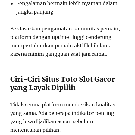
Pengalaman bermain lebih nyaman dalam
jangka panjang
Berdasarkan pengamatan komunitas pemain,
platform dengan uptime tinggi cenderung
mempertahankan pemain aktif lebih lama
karena minim gangguan saat jam ramai.
Ciri-Ciri Situs Toto Slot Gacor
yang Layak Dipilih
Tidak semua platform memberikan kualitas
yang sama. Ada beberapa indikator penting
yang bisa dijadikan acuan sebelum
menentukan pilihan.