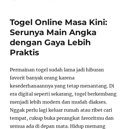
Bermai
Lebih
Tenang
Togel Online Masa Kini:
di
Situs
Serunya Main Angka
Toto
dengan Gaya Lebih
Slot
Gacor
Praktis
dengan
Sistem
Stabil
Permainan togel sudah lama jadi hiburan
favorit banyak orang karena
kesederhanaannya yang tetap menantang. Di
era digital seperti sekarang, togel berkembang
menjadi lebih modern dan mudah diakses.
Nggak perlu lagi keluar rumah atau ribet cari
tempat, cukup buka perangkat favoritmu dan
semua ada di depan mata. Hidup memang