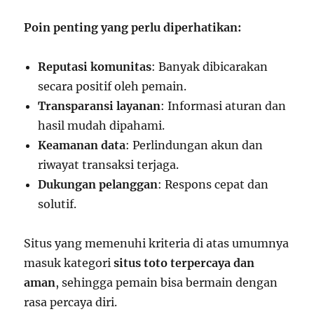
Poin penting yang perlu diperhatikan:
Reputasi komunitas
: Banyak dibicarakan
secara positif oleh pemain.
Transparansi layanan
: Informasi aturan dan
hasil mudah dipahami.
Keamanan data
: Perlindungan akun dan
riwayat transaksi terjaga.
Dukungan pelanggan
: Respons cepat dan
solutif.
Situs yang memenuhi kriteria di atas umumnya
masuk kategori
situs toto terpercaya dan
aman
, sehingga pemain bisa bermain dengan
rasa percaya diri.