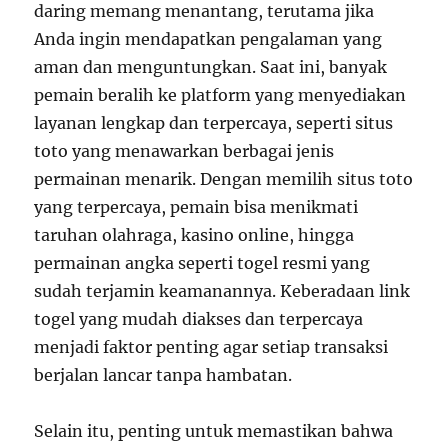
daring memang menantang, terutama jika
Anda ingin mendapatkan pengalaman yang
aman dan menguntungkan. Saat ini, banyak
pemain beralih ke platform yang menyediakan
layanan lengkap dan terpercaya, seperti situs
toto yang menawarkan berbagai jenis
permainan menarik. Dengan memilih situs toto
yang terpercaya, pemain bisa menikmati
taruhan olahraga, kasino online, hingga
permainan angka seperti togel resmi yang
sudah terjamin keamanannya. Keberadaan link
togel yang mudah diakses dan terpercaya
menjadi faktor penting agar setiap transaksi
berjalan lancar tanpa hambatan.
Selain itu, penting untuk memastikan bahwa