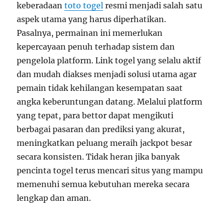
keberadaan
toto togel
resmi menjadi salah satu
aspek utama yang harus diperhatikan.
Pasalnya, permainan ini memerlukan
kepercayaan penuh terhadap sistem dan
pengelola platform. Link togel yang selalu aktif
dan mudah diakses menjadi solusi utama agar
pemain tidak kehilangan kesempatan saat
angka keberuntungan datang. Melalui platform
yang tepat, para bettor dapat mengikuti
berbagai pasaran dan prediksi yang akurat,
meningkatkan peluang meraih jackpot besar
secara konsisten. Tidak heran jika banyak
pencinta togel terus mencari situs yang mampu
memenuhi semua kebutuhan mereka secara
lengkap dan aman.