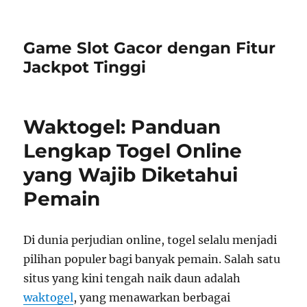
Game Slot Gacor dengan Fitur
Jackpot Tinggi
Waktogel: Panduan
Lengkap Togel Online
yang Wajib Diketahui
Pemain
Di dunia perjudian online, togel selalu menjadi
pilihan populer bagi banyak pemain. Salah satu
situs yang kini tengah naik daun adalah
waktogel
, yang menawarkan berbagai