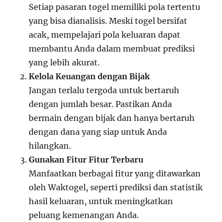
Setiap pasaran togel memiliki pola tertentu
yang bisa dianalisis. Meski togel bersifat
acak, mempelajari pola keluaran dapat
membantu Anda dalam membuat prediksi
yang lebih akurat.
Kelola Keuangan dengan Bijak
Jangan terlalu tergoda untuk bertaruh
dengan jumlah besar. Pastikan Anda
bermain dengan bijak dan hanya bertaruh
dengan dana yang siap untuk Anda
hilangkan.
Gunakan Fitur Fitur Terbaru
Manfaatkan berbagai fitur yang ditawarkan
oleh Waktogel, seperti prediksi dan statistik
hasil keluaran, untuk meningkatkan
peluang kemenangan Anda.