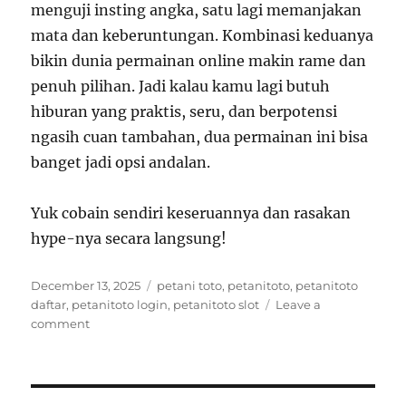
menguji insting angka, satu lagi memanjakan
mata dan keberuntungan. Kombinasi keduanya
bikin dunia permainan online makin rame dan
penuh pilihan. Jadi kalau kamu lagi butuh
hiburan yang praktis, seru, dan berpotensi
ngasih cuan tambahan, dua permainan ini bisa
banget jadi opsi andalan.
Yuk cobain sendiri keseruannya dan rasakan
hype-nya secara langsung!
Posted
Tags
December 13, 2025
petani toto
,
petanitoto
,
petanitoto
on
daftar
,
petanitoto login
,
petanitoto slot
Leave a
on
comment
Dunia
Toto
&
Slot