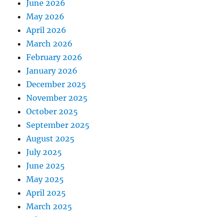
June 2026
May 2026
April 2026
March 2026
February 2026
January 2026
December 2025
November 2025
October 2025
September 2025
August 2025
July 2025
June 2025
May 2025
April 2025
March 2025