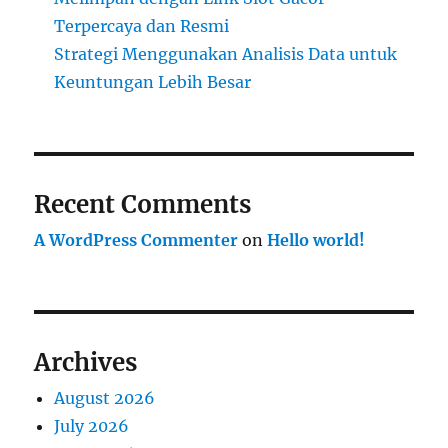
Terpercaya dan Resmi
Strategi Menggunakan Analisis Data untuk
Keuntungan Lebih Besar
Recent Comments
A WordPress Commenter
on
Hello world!
Archives
August 2026
July 2026