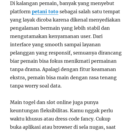
Di kalangan pemain, banyak yang menyebut
platform
petani toto
sebagai salah satu tempat
yang layak dicoba karena dikenal menyediakan
pengalaman bermain yang lebih stabil dan
mengutamakan kenyamanan user. Dari
interface yang smooth sampai layanan
pelanggan yang responsif, semuanya dirancang
biar pemain bisa fokus menikmati permainan
tanpa drama. Apalagi dengan fitur keamanan
ekstra, pemain bisa main dengan rasa tenang
tanpa worry soal data.
Main togel dan slot online juga punya
keuntungan fleksibilitas. Kamu nggak perlu
waktu khusus atau dress code fancy. Cukup
buka aplikasi atau browser di sela nugas, saat