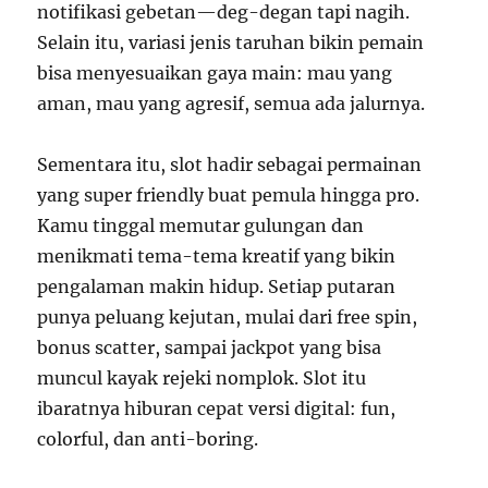
notifikasi gebetan—deg-degan tapi nagih.
Selain itu, variasi jenis taruhan bikin pemain
bisa menyesuaikan gaya main: mau yang
aman, mau yang agresif, semua ada jalurnya.
Sementara itu, slot hadir sebagai permainan
yang super friendly buat pemula hingga pro.
Kamu tinggal memutar gulungan dan
menikmati tema-tema kreatif yang bikin
pengalaman makin hidup. Setiap putaran
punya peluang kejutan, mulai dari free spin,
bonus scatter, sampai jackpot yang bisa
muncul kayak rejeki nomplok. Slot itu
ibaratnya hiburan cepat versi digital: fun,
colorful, dan anti-boring.