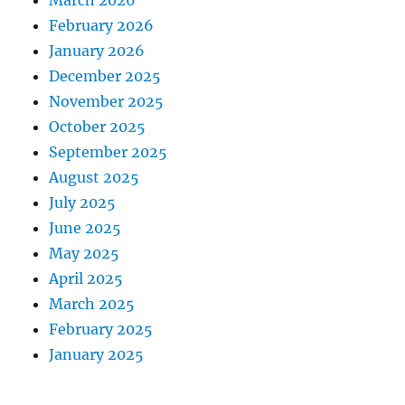
March 2026
February 2026
January 2026
December 2025
November 2025
October 2025
September 2025
August 2025
July 2025
June 2025
May 2025
April 2025
March 2025
February 2025
January 2025