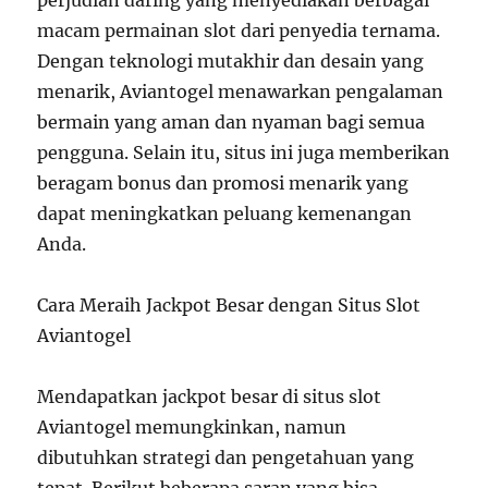
perjudian daring yang menyediakan berbagai
macam permainan slot dari penyedia ternama.
Dengan teknologi mutakhir dan desain yang
menarik, Aviantogel menawarkan pengalaman
bermain yang aman dan nyaman bagi semua
pengguna. Selain itu, situs ini juga memberikan
beragam bonus dan promosi menarik yang
dapat meningkatkan peluang kemenangan
Anda.
Cara Meraih Jackpot Besar dengan Situs Slot
Aviantogel
Mendapatkan jackpot besar di situs slot
Aviantogel memungkinkan, namun
dibutuhkan strategi dan pengetahuan yang