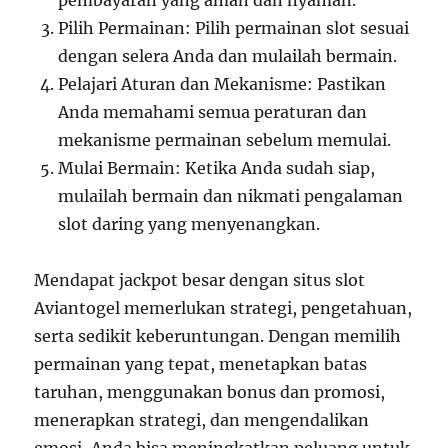
pembayaran yang aman dan nyaman.
Pilih Permainan: Pilih permainan slot sesuai
dengan selera Anda dan mulailah bermain.
Pelajari Aturan dan Mekanisme: Pastikan
Anda memahami semua peraturan dan
mekanisme permainan sebelum memulai.
Mulai Bermain: Ketika Anda sudah siap,
mulailah bermain dan nikmati pengalaman
slot daring yang menyenangkan.
Mendapat jackpot besar dengan situs slot
Aviantogel memerlukan strategi, pengetahuan,
serta sedikit keberuntungan. Dengan memilih
permainan yang tepat, menetapkan batas
taruhan, menggunakan bonus dan promosi,
menerapkan strategi, dan mengendalikan