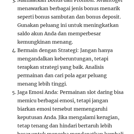
Manfaatkan Bonus dan Promosi: Aviantogel
menawarkan berbagai jenis bonus menarik
seperti bonus sambutan dan bonus deposit.
Gunakan peluang ini untuk meningkatkan
saldo akun Anda dan memperbesar
kemungkinan menang.
Bermain dengan Strategi: Jangan hanya
mengandalkan keberuntungan, tetapi
terapkan strategi yang baik. Analisis
permainan dan cari pola agar peluang
menang lebih tinggi.
Jaga Emosi Anda: Permainan slot daring bisa
memicu berbagai emosi, tetapi jangan
biarkan emosi tersebut memengaruhi
keputusan Anda. Jika mengalami kerugian,
tetap tenang dan hindari bertaruh lebih