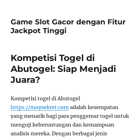
Game Slot Gacor dengan Fitur
Jackpot Tinggi
Kompetisi Togel di
Abutogel: Siap Menjadi
Juara?
Kompetisi togel di Abutogel
https://moysekret.com
adalah kesempatan
yang menarik bagi para penggemar togel untuk
menguji keberuntungan dan kemampuan
analisis mereka. Dengan berbagai jenis