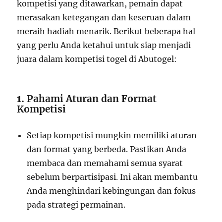
kompetisi yang ditawarkan, pemain dapat
merasakan ketegangan dan keseruan dalam
meraih hadiah menarik. Berikut beberapa hal
yang perlu Anda ketahui untuk siap menjadi
juara dalam kompetisi togel di Abutogel:
1.
Pahami Aturan dan Format
Kompetisi
Setiap kompetisi mungkin memiliki aturan
dan format yang berbeda. Pastikan Anda
membaca dan memahami semua syarat
sebelum berpartisipasi. Ini akan membantu
Anda menghindari kebingungan dan fokus
pada strategi permainan.