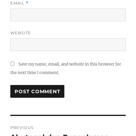
EMAIL
*
WEBSITE
Save my name, email, and website in this browser for
the next time I comment.
Post
PREVIOUS
navigation