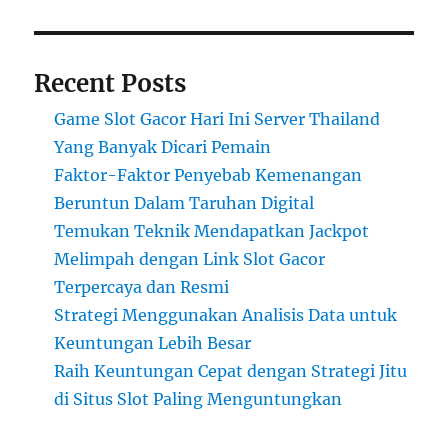
Recent Posts
Game Slot Gacor Hari Ini Server Thailand
Yang Banyak Dicari Pemain
Faktor-Faktor Penyebab Kemenangan
Beruntun Dalam Taruhan Digital
Temukan Teknik Mendapatkan Jackpot
Melimpah dengan Link Slot Gacor
Terpercaya dan Resmi
Strategi Menggunakan Analisis Data untuk
Keuntungan Lebih Besar
Raih Keuntungan Cepat dengan Strategi Jitu
di Situs Slot Paling Menguntungkan