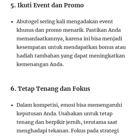
5.
Ikuti Event dan Promo
Abutogel sering kali mengadakan event
khusus dan promo menarik. Pastikan Anda
memanfaatkannya, karena ini bisa menjadi
kesempatan untuk mendapatkan bonus atau
hadiah tambahan yang dapat meningkatkan
kemenangan Anda.
6.
Tetap Tenang dan Fokus
Dalam kompetisi, emosi bisa memengaruhi
keputusan Anda. Usahakan untuk tetap
tenang dan berpikir jernih, terutama saat
menghadapi tekanan. Fokus pada strategi