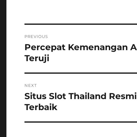
Post
PREVIOUS
navigation
Percepat Kemenangan An
Previous
post:
Teruji
NEXT
Situs Slot Thailand Res
Next
post:
Terbaik