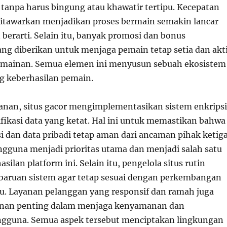
 tanpa harus bingung atau khawatir tertipu. Kecepatan
ditawarkan menjadikan proses bermain semakin lancar
berarti. Selain itu, banyak promosi dan bonus
ang diberikan untuk menjaga pemain tetap setia dan akti
ermainan. Semua elemen ini menyusun sebuah ekosistem
 keberhasilan pemain.
nan, situs gacor mengimplementasikan sistem enkripsi
ifikasi data yang ketat. Hal ini untuk memastikan bahwa
i dan data pribadi tetap aman dari ancaman pihak ketiga
gguna menjadi prioritas utama dan menjadi salah satu
silan platform ini. Selain itu, pengelola situs rutin
aruan sistem agar tetap sesuai dengan perkembangan
ru. Layanan pelanggan yang responsif dan ramah juga
an penting dalam menjaga kenyamanan dan
ngguna. Semua aspek tersebut menciptakan lingkungan