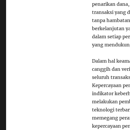
penarikan dana,
transaksi yang 
tanpa hambatan 
berkelanjutan y
dalam setiap p
yang mendukung
Dalam hal keama
canggih dan ver
seluruh transaks
Kepercayaan pen
indikator keberha
melakukan pemb
teknologi terba
memegang peran
kepercayaan pe