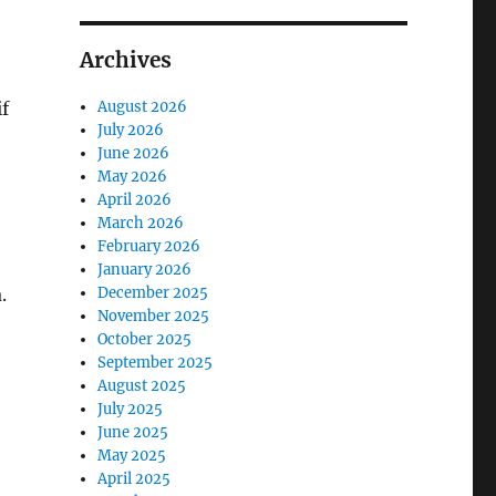
Archives
f
August 2026
July 2026
June 2026
May 2026
April 2026
March 2026
February 2026
January 2026
.
December 2025
November 2025
October 2025
September 2025
August 2025
July 2025
June 2025
May 2025
April 2025