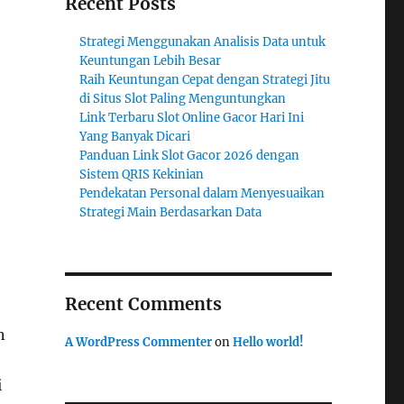
Recent Posts
Strategi Menggunakan Analisis Data untuk
Keuntungan Lebih Besar
Raih Keuntungan Cepat dengan Strategi Jitu
di Situs Slot Paling Menguntungkan
Link Terbaru Slot Online Gacor Hari Ini
Yang Banyak Dicari
Panduan Link Slot Gacor 2026 dengan
Sistem QRIS Kekinian
Pendekatan Personal dalam Menyesuaikan
Strategi Main Berdasarkan Data
Recent Comments
n
A WordPress Commenter
on
Hello world!
i