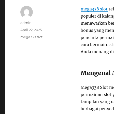
mega338 slot
tel
populer di kalan
Author
admin
menawarkan berb
Posted
April 22, 2025
bonus yang meng
on
Tags
mega338 slot
pencinta permai
cara bermain, s
Anda menang di
Mengenal 
Mega338 Slot m
permainan slot 
tampilan yang u
berbagai penyed