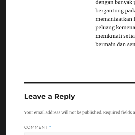
dengan banyak p
bergantung pad
memanfaatkan fi
peluang kemenan
menikmati setia
bermain dan sem
Leave a Reply
Your email address will not be published.
Required fields
COMMENT
*