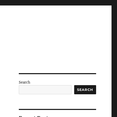
Search
SEARCH