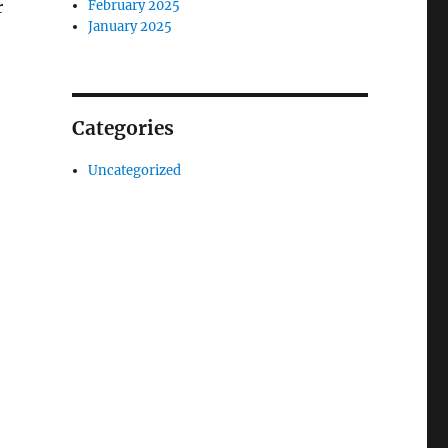
r
February 2025
January 2025
Categories
Uncategorized