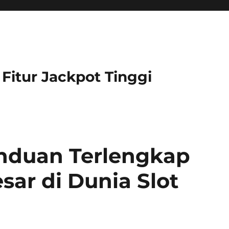
Fitur Jackpot Tinggi
anduan Terlengkap
ar di Dunia Slot