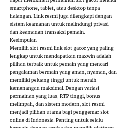
dapat menikmati permainan slot gacor melalui
smartphone, tablet, atau desktop tanpa
halangan. Link resmi juga dilengkapi dengan
sistem keamanan untuk melindungi privasi
dan keamanan transaksi pemain.
Kesimpulan
Memilih slot resmi link slot gacor yang paling
lengkap untuk mendapatkan maxwin adalah
pilihan terbaik untuk pemain yang mencari
pengalaman bermain yang aman, nyaman, dan
memiliki peluang tinggi untuk meraih
kemenangan maksimal. Dengan variasi
permainan yang luas, RTP tinggi, bonus
melimpah, dan sistem modern, slot resmi
menjadi pilihan utama bagi penggemar slot
online di Indonesia. Penting untuk selalu