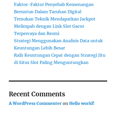
Faktor-Faktor Penyebab Kemenangan
Beruntun Dalam Taruhan Digital
Temukan Teknik Mendapatkan Jackpot
Melimpah dengan Link Slot Gacor
Terpercaya dan Resmi
Strategi Menggunakan Analisis Data untuk
Keuntungan Lebih Besar
Raih Keuntungan Cepat dengan Strategi Jitu
di Situs Slot Paling Menguntungkan
Recent Comments
A WordPress Commenter
on
Hello world!