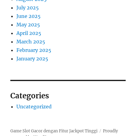
July 2025
June 2025
May 2025
April 2025
March 2025
February 2025
January 2025
Categories
Uncategorized
Game Slot Gacor dengan Fitur Jackpot Tinggi
Proudly