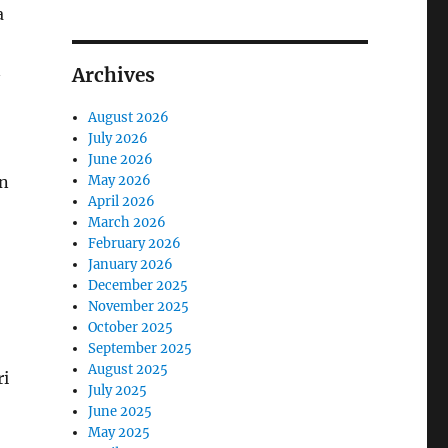
a
n
Archives
August 2026
July 2026
June 2026
an
May 2026
April 2026
March 2026
February 2026
January 2026
December 2025
November 2025
October 2025
September 2025
August 2025
ri
July 2025
June 2025
May 2025