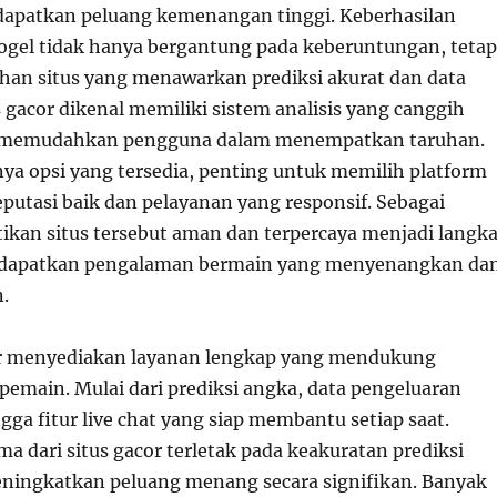
dapatkan peluang kemenangan tinggi. Keberhasilan
ogel tidak hanya bergantung pada keberuntungan, tetap
ihan situs yang menawarkan prediksi akurat dan data
s gacor dikenal memiliki sistem analisis yang canggih
ng memudahkan pengguna dalam menempatkan taruhan.
a opsi yang tersedia, penting untuk memilih platform
putasi baik dan pelayanan yang responsif. Sebagai
kan situs tersebut aman dan terpercaya menjadi langk
dapatkan pengalaman bermain yang menyenangkan da
.
or menyediakan layanan lengkap yang mendukung
pemain. Mulai dari prediksi angka, data pengeluaran
ga fitur live chat yang siap membantu setiap saat.
a dari situs gacor terletak pada keakuratan prediksi
ingkatkan peluang menang secara signifikan. Banyak