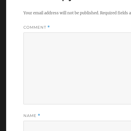
Your email address will not be published.
Required fields
COMMENT
*
NAME
*