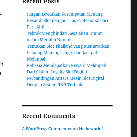
Recent Posts
i
Jangan Lewatkan Kesempatan Menang
Besar di Slot dengan Tips Profesional dari
Para Ahli!
Teknik Menghindari Kesalahan Umum
dalam Memilih Nomor
Temukan Slot Thailand yang Menawarkan
Peluang Menang Tinggi dan Jackpot
Melimpah
ah
Rahasia Mendapatkan Reward Melimpah
Dari Sistem Loyalty Slot Digital
n
Perbandingan Antara Mesin Slot Digital
Dengan Sistem RNG Terbaik
Recent Comments
A WordPress Commenter
on
Hello world!