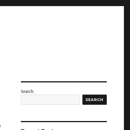
Search
SEARCH
e