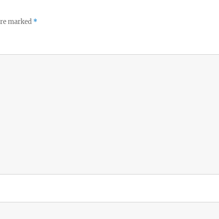
 are marked
*