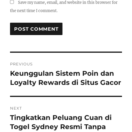
Save my name, email, and website in this browser for
the next time I comment.
Post
PREVIOUS
navigation
Keunggulan Sistem Poin dan
Previous
post:
Loyalty Rewards di Situs Gacor
NEXT
Tingkatkan Peluang Cuan di
Next
post:
Togel Sydney Resmi Tanpa