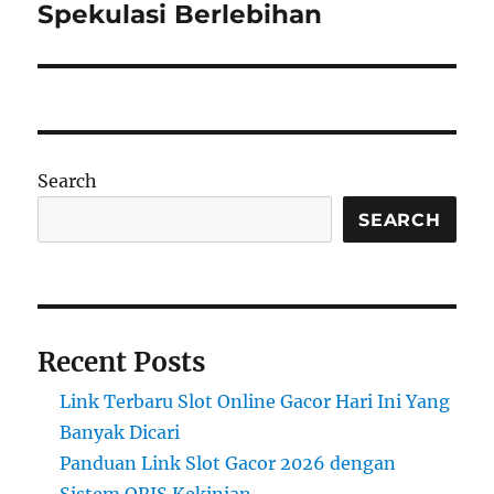
Spekulasi Berlebihan
Search
SEARCH
Recent Posts
Link Terbaru Slot Online Gacor Hari Ini Yang
Banyak Dicari
Panduan Link Slot Gacor 2026 dengan