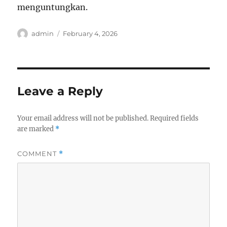
menguntungkan.
Author
Posted
admin
February 4, 2026
on
Leave a Reply
Your email address will not be published.
Required fields
are marked
*
COMMENT
*