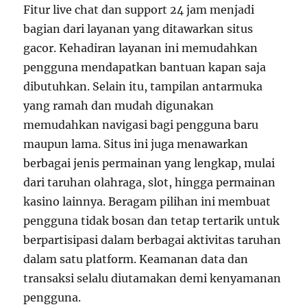
Fitur live chat dan support 24 jam menjadi
bagian dari layanan yang ditawarkan situs
gacor. Kehadiran layanan ini memudahkan
pengguna mendapatkan bantuan kapan saja
dibutuhkan. Selain itu, tampilan antarmuka
yang ramah dan mudah digunakan
memudahkan navigasi bagi pengguna baru
maupun lama. Situs ini juga menawarkan
berbagai jenis permainan yang lengkap, mulai
dari taruhan olahraga, slot, hingga permainan
kasino lainnya. Beragam pilihan ini membuat
pengguna tidak bosan dan tetap tertarik untuk
berpartisipasi dalam berbagai aktivitas taruhan
dalam satu platform. Keamanan data dan
transaksi selalu diutamakan demi kenyamanan
pengguna.