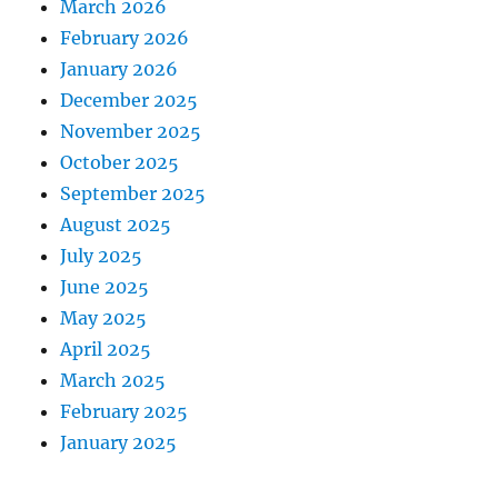
March 2026
February 2026
January 2026
December 2025
November 2025
October 2025
September 2025
August 2025
July 2025
June 2025
May 2025
April 2025
March 2025
February 2025
January 2025