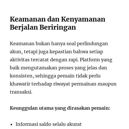
Keamanan dan Kenyamanan
Berjalan Beriringan
Keamanan bukan hanya soal perlindungan
akun, tetapi juga kepastian bahwa setiap
aktivitas tercatat dengan rapi. Platform yang
baik mengutamakan proses yang jelas dan
konsisten, sehingga pemain tidak perlu
khawatir terhadap riwayat permainan maupun
transaksi.
Keunggulan utama yang dirasakan pemain:
Informasi saldo selalu akurat