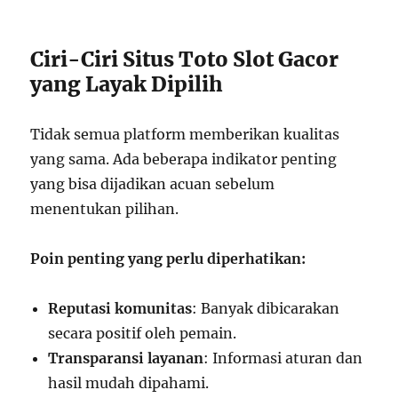
Ciri-Ciri Situs Toto Slot Gacor
yang Layak Dipilih
Tidak semua platform memberikan kualitas
yang sama. Ada beberapa indikator penting
yang bisa dijadikan acuan sebelum
menentukan pilihan.
Poin penting yang perlu diperhatikan:
Reputasi komunitas
: Banyak dibicarakan
secara positif oleh pemain.
Transparansi layanan
: Informasi aturan dan
hasil mudah dipahami.